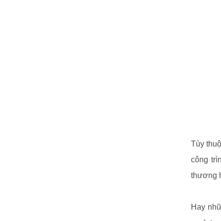
Tùy thuộ
công trì
thương 
Hay nhữn