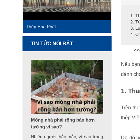
1. T
2. T
Thép Hòa Phát
3. L
4. C
TIN TỨC NỔI BẬT
>>
Nếu bạn 
dành ch
1. Tha
Trên thị
thép Việ
Móng nhà phải rộng bản hơn
tường vì sao?
Nhiều người thắc mắc, vì sao trong
Do đó, v