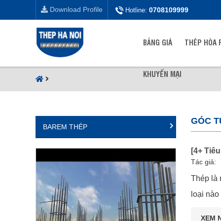
Download Profile
0708109999
Hotline:
BẢNG GIÁ
THÉP HÒA 
KHUYẾN MẠI
GÓC T
BAREM THÉP
[4+ Tiê
Tác giả:
Thép là 
loại nào
XEM 