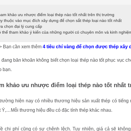
ham khảo ưu nhược điểm loại thép nào tốt nhất trên thị trường
ùy thuộc vào mục đích xây dựng để chọn sắt thép loại nào tốt nhất
ựa chọn đại lý cung cấp
ó thể tham khảo ý kiến của những người có chuyên môn và kinh nghiệ
> Bạn cần xem thêm
4 tiêu chí vàng để chọn được thép xây 
đang băn khoăn không biết chọn loại thép nào tốt phục vục cho
o bạn.
m khảo ưu nhược điểm loại thép nào tốt nhất t
 trường hiện nay có nhiều thương hiệu sản xuất thép có tiếng
t Ý,…Mỗi thương hiệu đều có đặc tính thép khác nhau.
ề chi phí cũng có sự chênh lệch. Tuy nhiên, giá cả sẽ khôn