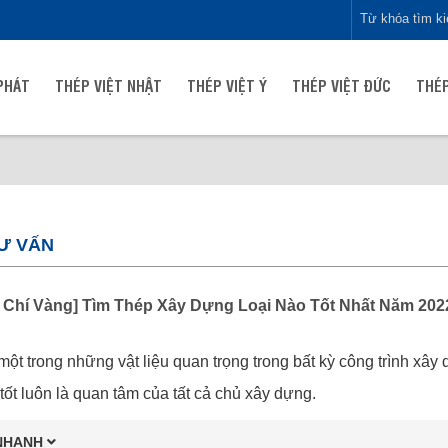
PHÁT
THÉP VIỆT NHẬT
THÉP VIỆT Ý
THÉP VIỆT ĐỨC
THÉP
Ư VẤN
u Chí Vàng] Tìm Thép Xây Dựng Loại Nào Tốt Nhất Năm 202
một trong những vật liệu quan trọng trong bất kỳ công trình xâ
 tốt luôn là quan tâm của tất cả chủ xây dựng.
NHANH