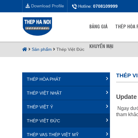
Download Profile
0708109999
Hotline:
BẢNG GIÁ
THÉP HÒA 
KHUYẾN MẠI
Sản phẩm
Thép Việt Đức
THÉP V
THÉP HÒA PHÁT
THÉP VIỆT NHẬT
Update 
THÉP VIỆT Ý
Ngay dướ
tham khả
THÉP VIỆT ĐỨC
THÉP VAS THÉP VIỆT MỸ