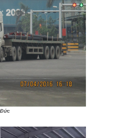
t Đức