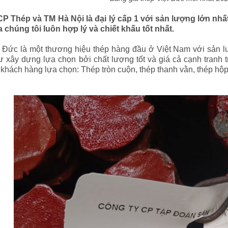
P Thép và TM Hà Nội là đại lý cấp 1 với sản lượng lớn nhấ
 chúng tôi luôn hợp lý và chiết khấu tốt nhất.
 Đức là một thương hiệu thép hàng đầu ở Việt Nam với sản 
ư xây dựng lựa chọn bởi chất lượng tốt và giá cả cạnh tranh 
khách hàng lựa chọn: Thép tròn cuộn, thép thanh vằn, thép hộp