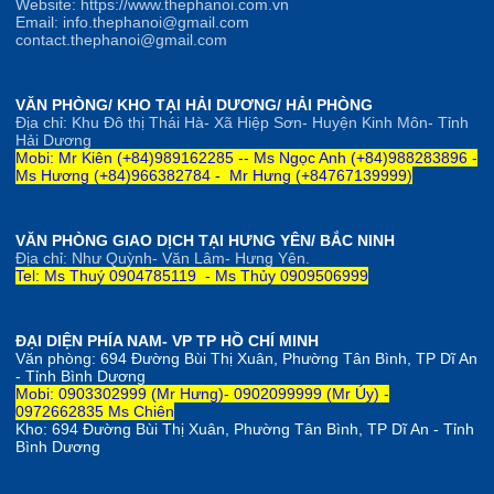
Website: https://www.thephanoi.com.vn
Email: info.thephanoi@gmail.com
contact.thephanoi@gmail.com
VĂN PHÒNG/ KHO TẠI HẢI DƯƠNG/ HẢI PHÒNG
Địa chỉ: Khu Đô thị Thái Hà- Xã Hiệp Sơn- Huyện Kinh Môn- Tỉnh
Hải Dương
Mobi: Mr Kiên (+84)989162285 --
Ms Ngọc Anh
(+84)
98828
3896 -
Ms Hương (+84)966382784 -
Mr Hưng (+84767139999)
VĂN PHÒNG GIAO DỊCH TẠI HƯNG YÊN/ BẮC NINH
Địa chỉ: Như Quỳnh- Văn Lâm- Hưng Yên.
Tel: Ms Thuý 0904785119 - Ms Thủy 0909506999
ĐẠI DIỆN PHÍA NAM- VP TP HỒ CHÍ MINH
Văn phòng:
694 Đường Bùi Thị Xuân, Phường Tân Bình, TP Dĩ An
- Tỉnh Bình Dương
Mobi: 0903302999 (Mr Hưng)- 0902099999 (Mr Úy) -
0972662835 Ms Chiên
Kho:
694 Đường Bùi Thị Xuân, Phường Tân Bình, TP Dĩ An - Tỉnh
Bình Dương