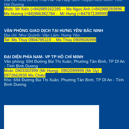
Hải Dương
Mobi: Mr Kiên (+84)989162285 --
Ms Ngọc Anh
(+84)
98828
3896 -
Ms Hương (+84)966382784 -
Mr Hưng (+84767139999)
VĂN PHÒNG GIAO DỊCH TẠI HƯNG YÊN/ BẮC NINH
Địa chỉ: Như Quỳnh- Văn Lâm- Hưng Yên.
Tel: Ms Thuý 0904785119 - Ms Thủy 0909506999
ĐẠI DIỆN PHÍA NAM- VP TP HỒ CHÍ MINH
Văn phòng:
694 Đường Bùi Thị Xuân, Phường Tân Bình, TP Dĩ An
- Tỉnh Bình Dương
Mobi: 0903302999 (Mr Hưng)- 0902099999 (Mr Úy) -
0972662835 Ms Chiên
Kho:
694 Đường Bùi Thị Xuân, Phường Tân Bình, TP Dĩ An - Tỉnh
Bình Dương