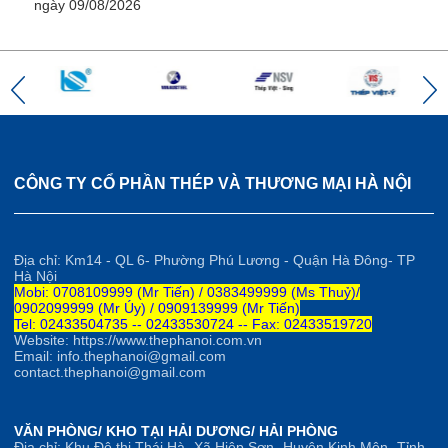
ngày 09/08/2026
CÔNG TY CỔ PHẦN THÉP VÀ THƯƠNG MẠI HÀ NỘI
Địa chỉ: Km14 - QL 6- Phường Phú Lương - Quận Hà Đông- TP
Hà Nội
Mobi: 0708109999 (Mr Tiến) / 0383499999 (Ms Thuỷ)/
0902099999 (Mr Úy) / 0909139999 (Mr Tiến)
Tel: 02433504735 -- 02433530724 -- Fax: 02433519720
Website: https://www.thephanoi.com.vn
Email: info.thephanoi@gmail.com
contact.thephanoi@gmail.com
VĂN PHÒNG/ KHO TẠI HẢI DƯƠNG/ HẢI PHÒNG
Địa chỉ: Khu Đô thị Thái Hà- Xã Hiệp Sơn- Huyện Kinh Môn- Tỉnh