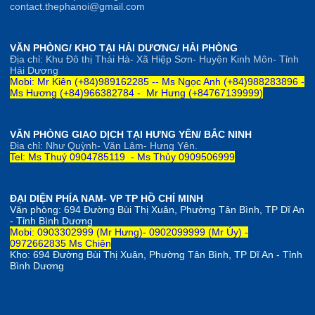
contact.thephanoi@gmail.com
VĂN PHÒNG/ KHO TẠI HẢI DƯƠNG/ HẢI PHÒNG
Địa chỉ: Khu Đô thị Thái Hà- Xã Hiệp Sơn- Huyện Kinh Môn- Tỉnh
Hải Dương
Mobi: Mr Kiên (+84)989162285 --
Ms Ngọc Anh
(+84)
98828
3896 -
Ms Hương (+84)966382784 -
Mr Hưng (+84767139999)
VĂN PHÒNG GIAO DỊCH TẠI HƯNG YÊN/ BẮC NINH
Địa chỉ: Như Quỳnh- Văn Lâm- Hưng Yên.
Tel: Ms Thuý 0904785119 - Ms Thủy 0909506999
ĐẠI DIỆN PHÍA NAM- VP TP HỒ CHÍ MINH
Văn phòng:
694 Đường Bùi Thị Xuân, Phường Tân Bình, TP Dĩ An
- Tỉnh Bình Dương
Mobi: 0903302999 (Mr Hưng)- 0902099999 (Mr Úy) -
0972662835 Ms Chiên
Kho:
694 Đường Bùi Thị Xuân, Phường Tân Bình, TP Dĩ An - Tỉnh
Bình Dương