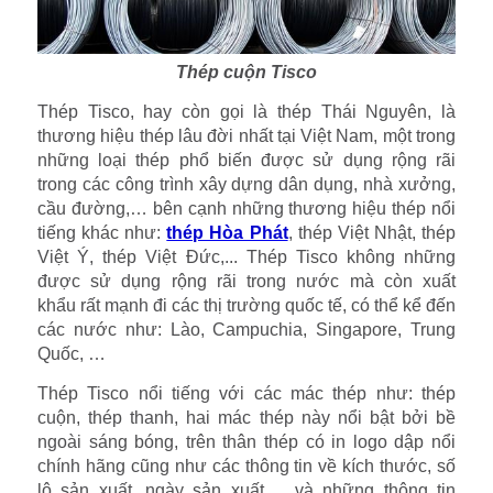
Thép cuộn Tisco
Thép Tisco, hay còn gọi là thép Thái Nguyên, là
thương hiệu thép lâu đời nhất tại Việt Nam, một trong
những loại thép phổ biến được sử dụng rộng rãi
trong các công trình xây dựng dân dụng, nhà xưởng,
cầu đường,… bên cạnh những thương hiệu thép nổi
tiếng khác như:
thép Hòa Phát
, thép Việt Nhật, thép
Việt Ý, thép Việt Đức,... Thép Tisco không những
được sử dụng rộng rãi trong nước mà còn xuất
khẩu rất mạnh đi các thị trường quốc tế, có thể kể đến
các nước như: Lào, Campuchia, Singapore, Trung
Quốc, …
Thép Tisco nổi tiếng với các mác thép như: thép
cuộn, thép thanh, hai mác thép này nổi bật bởi bề
ngoài sáng bóng, trên thân thép có in logo dập nổi
chính hãng cũng như các thông tin về kích thước, số
lô sản xuất, ngày sản xuất,… và những thông tin