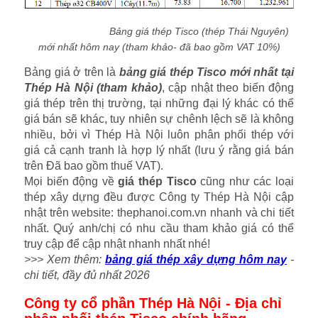
Bảng giá thép Tisco (thép Thái Nguyên)
mới nhất hôm nay (tham khảo- đã bao gồm VAT 10%)
Bảng giá ở trên là
bảng giá thép Tisco mới nhất tại
Thép Hà Nội (tham khảo)
, cập nhật theo biến động
giá thép trên thị trường, tại những đại lý khác có thể
giá bán sẽ khác, tuy nhiên sự chênh lệch sẽ là không
nhiều, bởi vì Thép Hà Nội luôn phân phối thép với
giá cả cạnh tranh là hợp lý nhất (lưu ý rằng giá bán
trên Đã bao gồm thuế VAT).
Mọi biến động về
giá thép Tisco
cũng như các loại
thép xây dựng đều được Công ty Thép Hà Nội cập
nhật trên website: thephanoi.com.vn nhanh và chi tiết
nhất. Quý anh/chị có nhu cầu tham khảo giá có thể
truy cập để cập nhật nhanh nhất nhé!
>>> Xem thêm:
bảng giá thép xây dựng hôm nay
-
chi tiết, đầy đủ nhất 2026
Công ty cổ phần Thép Hà Nội - Địa chỉ