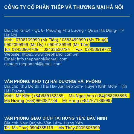
CÔNG TY CỔ PHẦN THÉP VÀ THƯƠNG MẠI HÀ NỘI
Địa chỉ: Km14 - QL 6- Phường Phú Lương - Quận Hà Đông- TP
Hà Nội
Mobi: 0708109999 (Mr Tiến) / 0383499999 (Ms Thuỷ)/
0902099999 (Mr Úy) / 0909139999 (Mr Tiến)
Tel: 02433504735 -- 02433530724 -- Fax: 02433519720
Website: https://www.thephanoi.com.vn
Email: info.thephanoi@gmail.com
contact.thephanoi@gmail.com
VĂN PHÒNG/ KHO TẠI HẢI DƯƠNG/ HẢI PHÒNG
Địa chỉ: Khu Đô thị Thái Hà- Xã Hiệp Sơn- Huyện Kinh Môn- Tỉnh
Hải Dương
Mobi: Mr Kiên (+84)989162285 --
Ms Ngọc Anh
(+84)
98828
3896 -
Ms Hương (+84)966382784 -
Mr Hưng (+84767139999)
VĂN PHÒNG GIAO DỊCH TẠI HƯNG YÊN/ BẮC NINH
Địa chỉ: Như Quỳnh- Văn Lâm- Hưng Yên.
Tel: Ms Thuý 0904785119 - Ms Thủy 0909506999