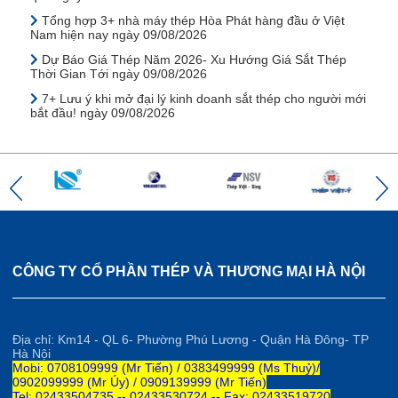
Tổng hợp 3+ nhà máy thép Hòa Phát hàng đầu ở Việt
Nam hiện nay ngày 09/08/2026
Dự Báo Giá Thép Năm 2026- Xu Hướng Giá Sắt Thép
Thời Gian Tới ngày 09/08/2026
7+ Lưu ý khi mở đại lý kinh doanh sắt thép cho người mới
bắt đầu! ngày 09/08/2026
CÔNG TY CỔ PHẦN THÉP VÀ THƯƠNG MẠI HÀ NỘI
Địa chỉ: Km14 - QL 6- Phường Phú Lương - Quận Hà Đông- TP
Hà Nội
Mobi: 0708109999 (Mr Tiến) / 0383499999 (Ms Thuỷ)/
0902099999 (Mr Úy) / 0909139999 (Mr Tiến)
Tel: 02433504735 -- 02433530724 -- Fax: 02433519720