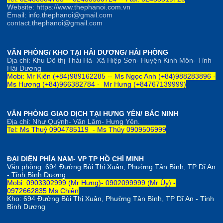
Website: https://www.thephanoi.com.vn
Email: info.thephanoi@gmail.com
contact.thephanoi@gmail.com
VĂN PHÒNG/ KHO TẠI HẢI DƯƠNG/ HẢI PHÒNG
Địa chỉ: Khu Đô thị Thái Hà- Xã Hiệp Sơn- Huyện Kinh Môn- Tỉnh
Hải Dương
Mobi: Mr Kiên (+84)989162285 --
Ms Ngọc Anh
(+84)
98828
3896 -
Ms Hương (+84)966382784 -
Mr Hưng (+84767139999)
VĂN PHÒNG GIAO DỊCH TẠI HƯNG YÊN/ BẮC NINH
Địa chỉ: Như Quỳnh- Văn Lâm- Hưng Yên.
Tel: Ms Thuý 0904785119 - Ms Thủy 0909506999
ĐẠI DIỆN PHÍA NAM- VP TP HỒ CHÍ MINH
Văn phòng:
694 Đường Bùi Thị Xuân, Phường Tân Bình, TP Dĩ An
- Tỉnh Bình Dương
Mobi: 0903302999 (Mr Hưng)- 0902099999 (Mr Úy) -
0972662835 Ms Chiên
Kho:
694 Đường Bùi Thị Xuân, Phường Tân Bình, TP Dĩ An - Tỉnh
Bình Dương