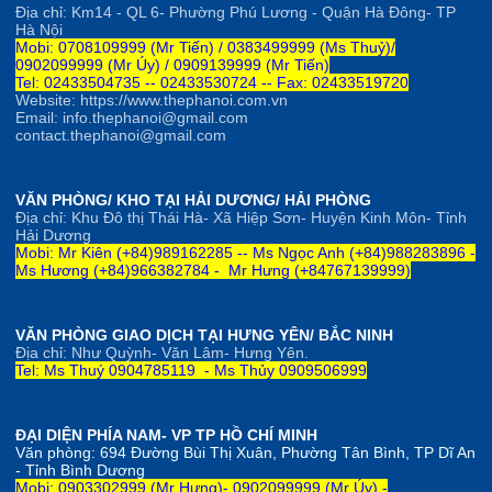
Địa chỉ: Km14 - QL 6- Phường Phú Lương - Quận Hà Đông- TP
Hà Nội
Mobi: 0708109999 (Mr Tiến) / 0383499999 (Ms Thuỷ)/
0902099999 (Mr Úy) / 0909139999 (Mr Tiến)
Tel: 02433504735 -- 02433530724 -- Fax: 02433519720
Website: https://www.thephanoi.com.vn
Email: info.thephanoi@gmail.com
contact.thephanoi@gmail.com
VĂN PHÒNG/ KHO TẠI HẢI DƯƠNG/ HẢI PHÒNG
Địa chỉ: Khu Đô thị Thái Hà- Xã Hiệp Sơn- Huyện Kinh Môn- Tỉnh
Hải Dương
Mobi: Mr Kiên (+84)989162285 --
Ms Ngọc Anh
(+84)
98828
3896 -
Ms Hương (+84)966382784 -
Mr Hưng (+84767139999)
VĂN PHÒNG GIAO DỊCH TẠI HƯNG YÊN/ BẮC NINH
Địa chỉ: Như Quỳnh- Văn Lâm- Hưng Yên.
Tel: Ms Thuý 0904785119 - Ms Thủy 0909506999
ĐẠI DIỆN PHÍA NAM- VP TP HỒ CHÍ MINH
Văn phòng:
694 Đường Bùi Thị Xuân, Phường Tân Bình, TP Dĩ An
- Tỉnh Bình Dương
Mobi: 0903302999 (Mr Hưng)- 0902099999 (Mr Úy) -