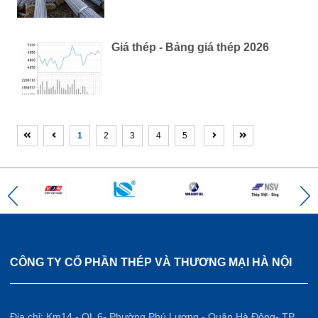
Giá thép - Bảng giá thép 2026
1
2
3
4
5
CÔNG TY CỔ PHẦN THÉP VÀ THƯƠNG MẠI HÀ NỘI
Địa chỉ: Km14 - QL 6- Phường Phú Lương - Quận Hà Đông- TP