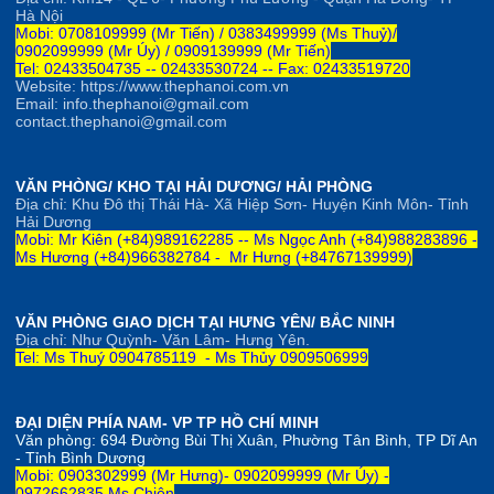
Hà Nội
Mobi: 0708109999 (Mr Tiến) / 0383499999 (Ms Thuỷ)/
0902099999 (Mr Úy) / 0909139999 (Mr Tiến)
Tel: 02433504735 -- 02433530724 -- Fax: 02433519720
Website: https://www.thephanoi.com.vn
Email: info.thephanoi@gmail.com
contact.thephanoi@gmail.com
VĂN PHÒNG/ KHO TẠI HẢI DƯƠNG/ HẢI PHÒNG
Địa chỉ: Khu Đô thị Thái Hà- Xã Hiệp Sơn- Huyện Kinh Môn- Tỉnh
Hải Dương
Mobi: Mr Kiên (+84)989162285 --
Ms Ngọc Anh
(+84)
98828
3896 -
Ms Hương (+84)966382784 -
Mr Hưng (+84767139999)
VĂN PHÒNG GIAO DỊCH TẠI HƯNG YÊN/ BẮC NINH
Địa chỉ: Như Quỳnh- Văn Lâm- Hưng Yên.
Tel: Ms Thuý 0904785119 - Ms Thủy 0909506999
ĐẠI DIỆN PHÍA NAM- VP TP HỒ CHÍ MINH
Văn phòng:
694 Đường Bùi Thị Xuân, Phường Tân Bình, TP Dĩ An
- Tỉnh Bình Dương
Mobi: 0903302999 (Mr Hưng)- 0902099999 (Mr Úy) -
0972662835 Ms Chiên