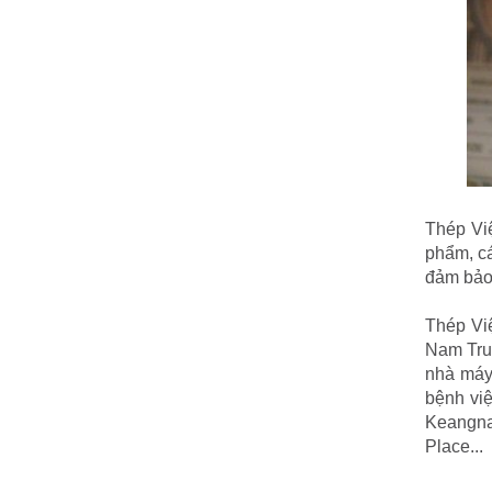
Thép Vi
phẩm, cá
đảm bảo
Thép Việ
Nam Trun
nhà máy
bệnh vi
Keangna
Place...