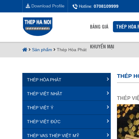
Download Profile
0708109999
Hotline:
BẢNG GIÁ
THÉP HÒA 
KHUYẾN MẠI
Sản phẩm
Thép Hòa Phát
THÉP H
THÉP HÒA PHÁT
THÉP VIỆT NHẬT
THÉP VI
THÉP VIỆT Ý
THÉP VIỆT ĐỨC
THÉP VAS THÉP VIỆT MỸ