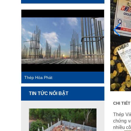
Thép Hòa Phát
TIN TỨC NỔI BẬT
CHI TIẾ
Thép Việ
chứng và
nhiều cô