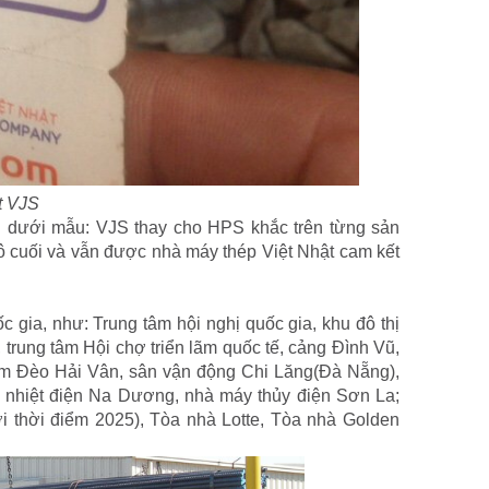
t VJS
i dưới mẫu: VJS thay cho HPS khắc trên từng sản
ô cuối và vẫn được nhà máy thép Việt Nhật cam kết
c gia, như: Trung tâm hội nghị quốc gia, khu đô thị
trung tâm Hội chợ triển lãm quốc tế, cảng Đình Vũ,
ầm Đèo Hải Vân, sân vận động Chi Lăng(Đà Nẵng),
 nhiệt điện Na Dương, nhà máy thủy điện Sơn La;
 thời điểm 2025), Tòa nhà Lotte, Tòa nhà Golden