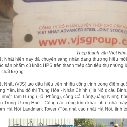
Thép thanh vằn Việt Nhậ
ệt Nhật hiện nay đã chuyển sang nhận dạng thương hiệu mớ
c sản phẩm cũ khắc HPS trên thanh thép còn tiêu thụ những l
 chất lượng.
t Nhật (VJS) tạo dấu hiệu trên nhiều công trình trọng điểm quố
g Yên, khu đô thị Trung Hòa - Nhân Chính (Hà Nội); cầu Bính, 
 nhiệt Tam Hưng (Hải Phòng), cảng Cái Lân(Quảng Ninh); h
ện Trung Ương Huế... Cùng các công trình khác như: nhà máy
m Hà Nội Landmark Tower (Tòa nhà cao nhất Hà Nội, tính tới