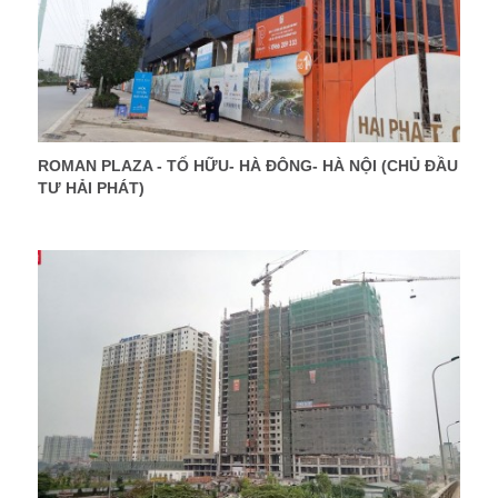
ROMAN PLAZA - TỐ HỮU- HÀ ĐÔNG- HÀ NỘI (CHỦ ĐẦU
TƯ HẢI PHÁT)