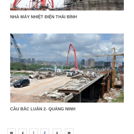
NHÀ MÁY NHIỆT ĐIỆN THÁI BÌNH
CẦU BẮC LUÂN 2- QUẢNG NINH
1
2