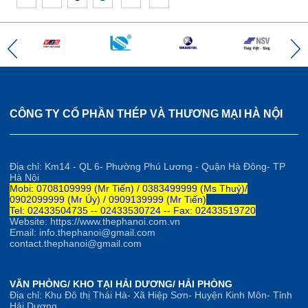
CÔNG TY CỔ PHẦN THÉP VÀ THƯƠNG MẠI HÀ NỘI
Địa chỉ: Km14 - QL 6- Phường Phú Lương - Quận Hà Đông- TP
Hà Nội
Mobi: 0708109999 (Mr Tiến) / 0383499999 (Ms Thuỷ)/
0902099999 (Mr Úy) / 0909139999 (Mr Tiến)
Tel: 02433504735 -- 02433530724 -- Fax: 02433519720
Website: https://www.thephanoi.com.vn
Email: info.thephanoi@gmail.com
contact.thephanoi@gmail.com
VĂN PHÒNG/ KHO TẠI HẢI DƯƠNG/ HẢI PHÒNG
Địa chỉ: Khu Đô thị Thái Hà- Xã Hiệp Sơn- Huyện Kinh Môn- Tỉnh
Hải Dương