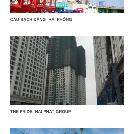
CẦU BẠCH ĐẰNG- HẢI PHÒNG
THE PRIDE- HAI PHAT GROUP