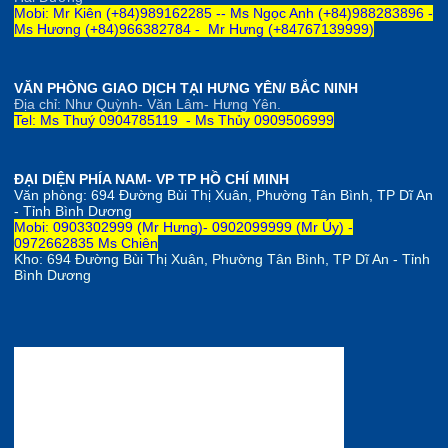
Mobi: Mr Kiên (+84)989162285 --
Ms Ngọc Anh
(+84)
98828
3896 -
Ms Hương (+84)966382784 -
Mr Hưng (+84767139999)
VĂN PHÒNG GIAO DỊCH TẠI HƯNG YÊN/ BẮC NINH
Địa chỉ: Như Quỳnh- Văn Lâm- Hưng Yên.
Tel: Ms Thuý 0904785119 - Ms Thủy 0909506999
ĐẠI DIỆN PHÍA NAM- VP TP HỒ CHÍ MINH
Văn phòng:
694 Đường Bùi Thị Xuân, Phường Tân Bình, TP Dĩ An
- Tỉnh Bình Dương
Mobi: 0903302999 (Mr Hưng)- 0902099999 (Mr Úy) -
0972662835 Ms Chiên
Kho:
694 Đường Bùi Thị Xuân, Phường Tân Bình, TP Dĩ An - Tỉnh
Bình Dương