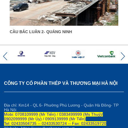
CẦU BẮC LUÂN 2- QUẢNG NINH
CÔNG TY CỔ PHẦN THÉP VÀ THƯƠNG MẠI HÀ NỘI
Địa chỉ: Km14 - QL 6- Phường Phú Lương - Quận Hà Đông- TP
Hà Nội
Mobi: 0708109999 (Mr Tiến) / 0383499999 (Ms Thuỷ)/
0902099999 (Mr Úy) / 0909139999 (Mr Tiến)
Tel: 02433504735 -- 02433530724 -- Fax: 02433519720
Website: https://www.thephanoi.com.vn