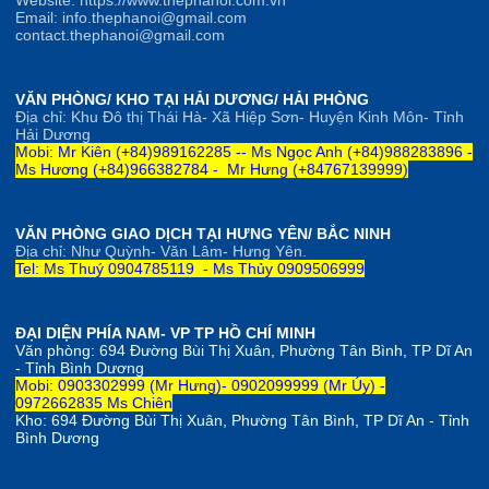
Email: info.thephanoi@gmail.com
contact.thephanoi@gmail.com
VĂN PHÒNG/ KHO TẠI HẢI DƯƠNG/ HẢI PHÒNG
Địa chỉ: Khu Đô thị Thái Hà- Xã Hiệp Sơn- Huyện Kinh Môn- Tỉnh
Hải Dương
Mobi: Mr Kiên (+84)989162285 --
Ms Ngọc Anh
(+84)
98828
3896 -
Ms Hương (+84)966382784 -
Mr Hưng (+84767139999)
VĂN PHÒNG GIAO DỊCH TẠI HƯNG YÊN/ BẮC NINH
Địa chỉ: Như Quỳnh- Văn Lâm- Hưng Yên.
Tel: Ms Thuý 0904785119 - Ms Thủy 0909506999
ĐẠI DIỆN PHÍA NAM- VP TP HỒ CHÍ MINH
Văn phòng:
694 Đường Bùi Thị Xuân, Phường Tân Bình, TP Dĩ An
- Tỉnh Bình Dương
Mobi: 0903302999 (Mr Hưng)- 0902099999 (Mr Úy) -
0972662835 Ms Chiên
Kho:
694 Đường Bùi Thị Xuân, Phường Tân Bình, TP Dĩ An - Tỉnh
Bình Dương