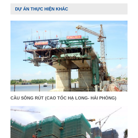
DỰ ÁN THỰC HIỆN KHÁC
CẦU SÔNG RÚT (CAO TỐC HẠ LONG- HẢI PHÒNG)