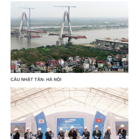
CẦU NHẬT TÂN- HÀ NỘI