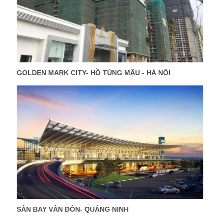
GOLDEN MARK CITY- HỒ TÙNG MẬU - HÀ NỘI
SÂN BAY VÂN ĐỒN- QUẢNG NINH