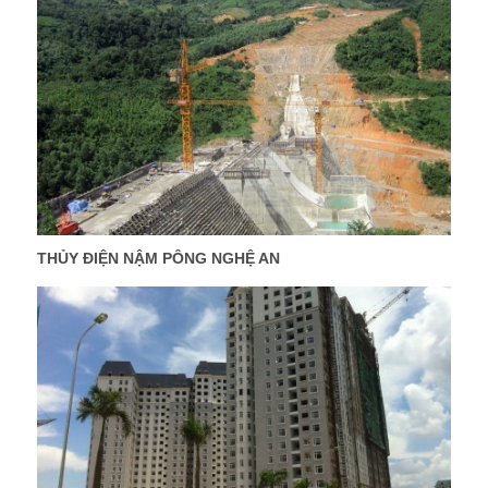
THỦY ĐIỆN NẬM PÔNG NGHỆ AN