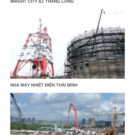
BRIGHT CITY AZ THĂNG LONG
NHÀ MÁY NHIỆT ĐIỆN THÁI BÌNH