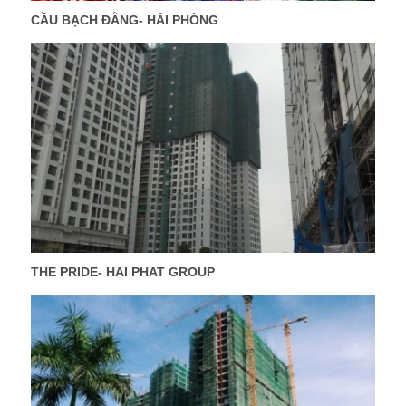
CẦU BẠCH ĐẰNG- HẢI PHÒNG
THE PRIDE- HAI PHAT GROUP