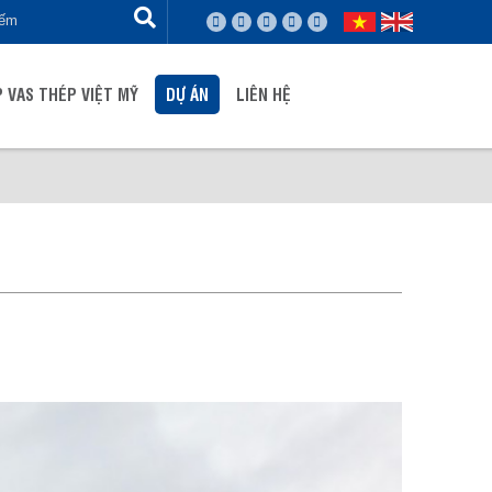
 VAS THÉP VIỆT MỸ
DỰ ÁN
LIÊN HỆ