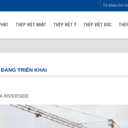
PHÁT
THÉP VIỆT NHẬT
THÉP VIỆT Ý
THÉP VIỆT ĐỨC
THÉP
 ĐANG TRIỂN KHAI
A RIVERSIDE