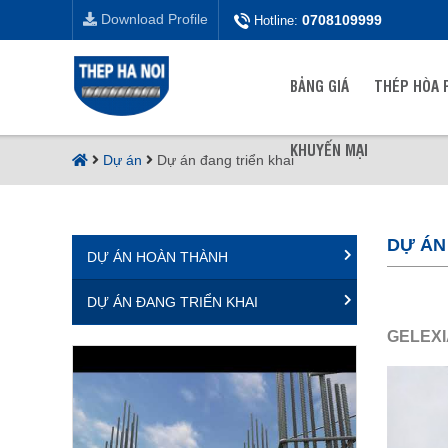
Download Profile
0708109999
Hotline:
BẢNG GIÁ
THÉP HÒA 
KHUYẾN MẠI
Dự án
Dự án đang triển khai
DỰ ÁN
DỰ ÁN HOÀN THÀNH
DỰ ÁN ĐANG TRIỂN KHAI
GELEXI